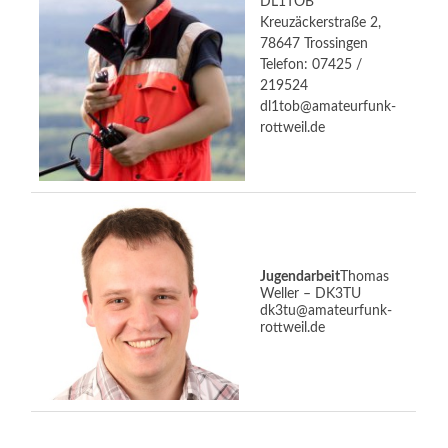
DL1TOB
Kreuzäckerstraße 2,
78647 Trossingen
Telefon: 07425 /
219524
dl1tob@amateurfunk-
rottweil.de
Jugendarbeit
Thomas
Weller – DK3TU
dk3tu@amateurfunk-
rottweil.de