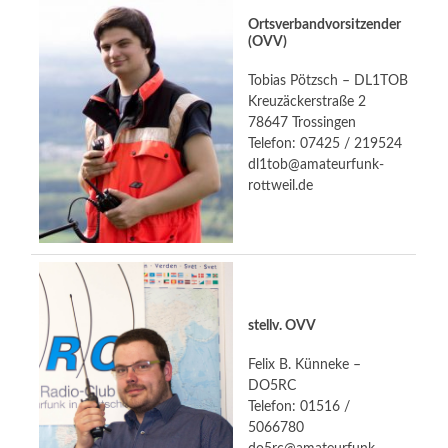
Ortsverbandvorsitzender
(OVV)
Tobias Pötzsch – DL1TOB
Kreuzäckerstraße 2
78647 Trossingen
Telefon: 07425 / 219524
dl1tob@amateurfunk-
rottweil.de
stellv. OVV
Felix B. Künneke –
DO5RC
Telefon: 01516 /
5066780