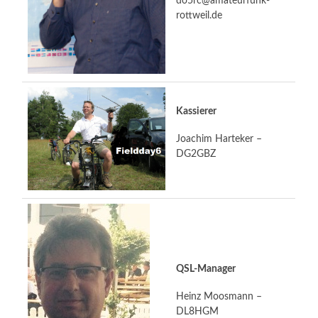
do5rc@amateurfunk-
rottweil.de
Kassierer
Joachim Harteker –
DG2GBZ
QSL-Manager
Heinz Moosmann –
DL8HGM