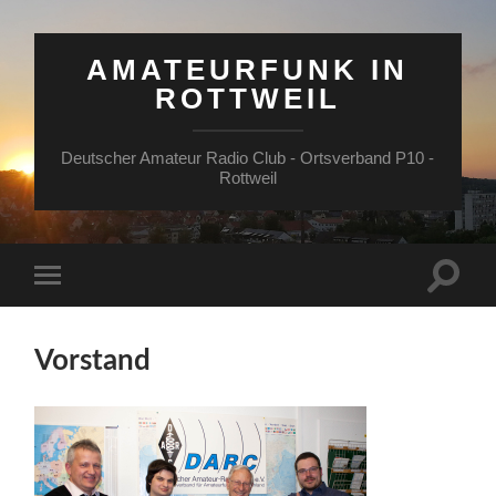
AMATEURFUNK IN
ROTTWEIL
Deutscher Amateur Radio Club - Ortsverband P10 -
Rottweil
Suchfe
Mobile-
ein-/a
Menü
ein-/ausblenden
Vorstand