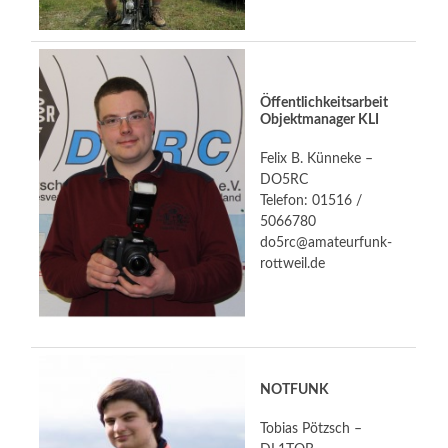
Öffentlichkeitsarbeit
Objektmanager KLI
Felix B. Künneke –
DO5RC
Telefon: 01516 /
5066780
do5rc@amateurfunk-
rottweil.de
NOTFUNK
Tobias Pötzsch –