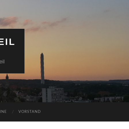
EIL
il
INE
VORSTAND