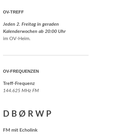
OV-TREFF
Jeden 2. Freitag in geraden
Kalenderwochen ab
20:00 Uhr
im OV-Heim.
OV-FREQUENZEN
Treff-Frequenz
144.625 MHz FM
D B Ø R W P
FM mit Echolink