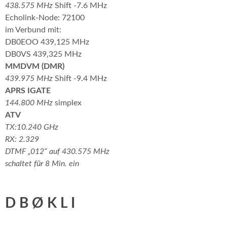
438.575 MHz
Shift -7.6 MHz
Echolink-Node: 72100
im Verbund mit:
DB0EOO 439,125 MHz
DB0VS 439,325 MHz
MMDVM (DMR)
439.975 MHz
Shift -9.4 MHz
APRS IGATE
144.800 MHz
simplex
ATV
TX:10.240 GHz
RX: 2.329
DTMF „012“ auf 430.575 MHz
schaltet für 8 Min. ein
D B Ø K L I